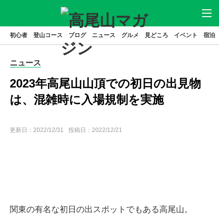
初心者
登山コース
ブログ
ニュース
グルメ
見どころ
イベント
宿泊
ニュース
アクセス
駐車場
ニュース
登山
コース
グルメ
2023年高尾山山頂での初日の出見物
見どころ
宿泊
は、混雑時に入場規制を実施
イベント
ブログ
更新日：
2022/12/31
投稿日：2022/12/21
高尾山とは
特集
関東の有名な初日の出スポットでもある高尾山。