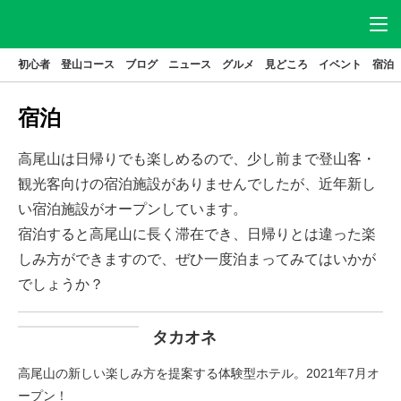
初心者
登山コース
ブログ
ニュース
グルメ
見どころ
イベント
宿泊
ニュース
アクセス
駐車場
宿泊
登山
コース
グルメ
高尾山は日帰りでも楽しめるので、少し前まで登山客・
見どころ
宿泊
観光客向けの宿泊施設がありませんでしたが、近年新し
い宿泊施設がオープンしています。
イベント
ブログ
宿泊すると高尾山に長く滞在でき、日帰りとは違った楽
高尾山とは
しみ方ができますので、ぜひ一度泊まってみてはいかが
でしょうか？
はじめてガイド
高尾山基本データ
タカオネ
高尾山の歴史
高尾山の新しい楽しみ方を提案する体験型ホテル。2021年7月オ
ープン！
特集