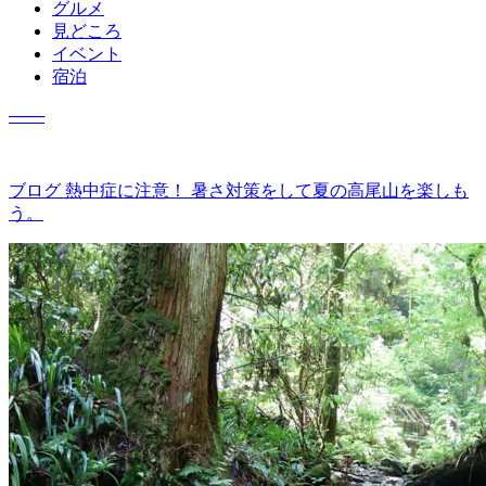
グルメ
見どころ
イベント
宿泊
─
─
─
ブログ
熱中症に注意！ 暑さ対策をして夏の高尾山を楽しも
う。