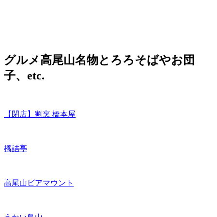
グルメ
高尾山名物とろろそばやお団
子、etc.
【閉店】割烹 橋本屋
橋詰亭
高尾山ビアマウント