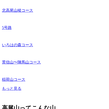
北高尾山稜コース
5号路
いろはの森コース
景信山〜陣馬山コース
稲荷山コース
もっと見る
高尾山ってこんな山