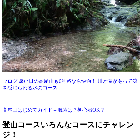
ブログ
暑い日の高尾山も6号路なら快適！ 川と滝があって涼
を感じられる水のコース
高尾山はじめてガイド – 服装は？初心者OK？
登山コース
いろんなコースにチャレン
ジ！