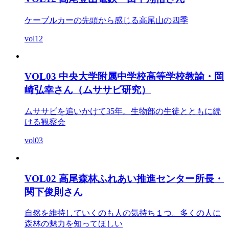
ケーブルカーの先頭から感じる高尾山の四季
vol12
VOL03 中央大学附属中学校高等学校教諭・岡
崎弘幸さん（ムササビ研究）
ムササビを追いかけて35年。生物部の生徒とともに続
ける観察会
vol03
VOL02 高尾森林ふれあい推進センター所長・
関下俊則さん
自然を維持していくのも人の気持ち１つ。多くの人に
森林の魅力を知ってほしい