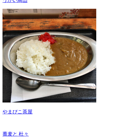
うかい鳥山
やまびこ茶屋
蕎麦と 杜々