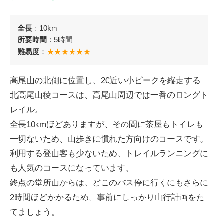
インタビュー
全長
：10km
高尾山の花
所要時間
：5時間
難易度
：
★★★★★★
高尾山の北側に位置し、20近い小ピークを縦走する
北高尾山稜コースは、高尾山周辺では一番のロングト
レイル。
全長10kmほどありますが、その間に茶屋もトイレも
ENGLISH
一切ないため、山歩きに慣れた方向けのコースです。
利用する登山客も少ないため、トレイルランニングに
も人気のコースになっています。
終点の堂所山からは、どこのバス停に行くにもさらに
2時間ほどかかるため、事前にしっかり山行計画をた
てましょう。