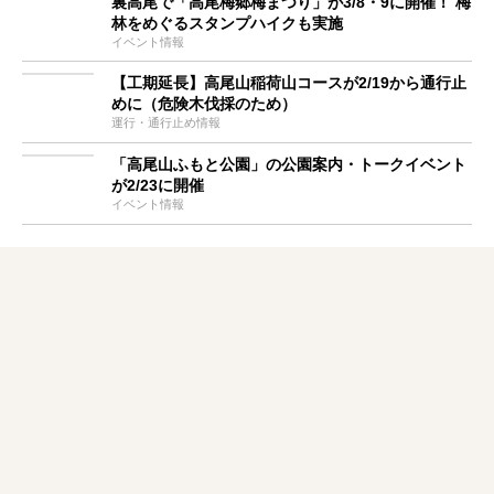
裏高尾で「高尾梅郷梅まつり」が3/8・9に開催！ 梅
林をめぐるスタンプハイクも実施
イベント情報
【工期延長】高尾山稲荷山コースが2/19から通行止
めに（危険木伐採のため）
運行・通行止め情報
「高尾山ふもと公園」の公園案内・トークイベント
が2/23に開催
イベント情報