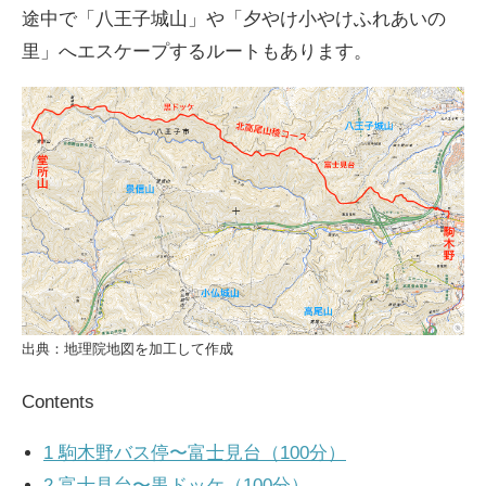
途中で「八王子城山」や「夕やけ小やけふれあいの
里」へエスケープするルートもあります。
出典：地理院地図を加工して作成
Contents
1
駒木野バス停〜富士見台（100分）
2
富士見台〜黒ドッケ（100分）