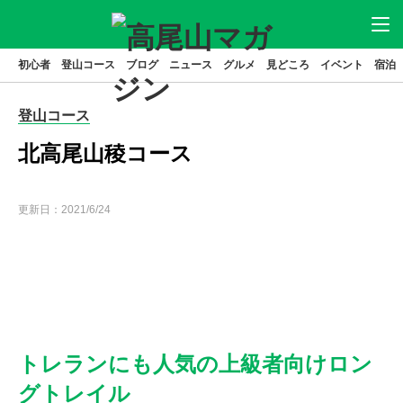
初心者
登山コース
ブログ
ニュース
グルメ
見どころ
イベント
宿泊
ニュース
アクセス
駐車場
登山コース
登山
コース
グルメ
北高尾山稜コース
見どころ
宿泊
更新日：
2021/6/24
イベント
ブログ
高尾山とは
はじめてガイド
高尾山基本データ
高尾山の歴史
トレランにも人気の上級者向けロン
グトレイル
特集