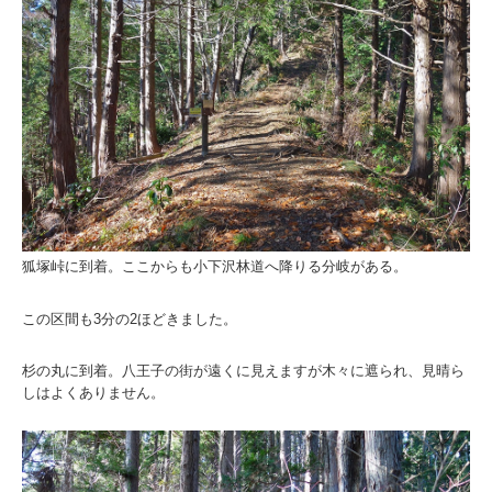
狐塚峠に到着。ここからも小下沢林道へ降りる分岐がある。
この区間も3分の2ほどきました。
杉の丸に到着。八王子の街が遠くに見えますが木々に遮られ、見晴ら
しはよくありません。