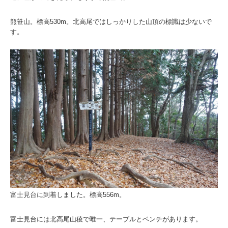
熊笹山。標高530m。北高尾ではしっかりした山頂の標識は少ないで
す。
富士見台に到着しました。標高556m。
富士見台には北高尾山稜で唯一、テーブルとベンチがあります。