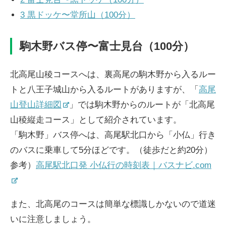
3
黒ドッケ〜堂所山（100分）
駒木野バス停〜富士見台（100分）
北高尾山稜コースへは、裏高尾の駒木野から入るルー
トと八王子城山から入るルートがありますが、「
高尾
山登山詳細図
」では駒木野からのルートが「北高尾
山稜縦走コース」として紹介されています。
「駒木野」バス停へは、高尾駅北口から「小仏」行き
のバスに乗車して5分ほどです。（徒歩だと約20分）
参考）
高尾駅北口発 小仏行の時刻表｜バスナビ.com
また、北高尾のコースは簡単な標識しかないので道迷
いに注意しましょう。