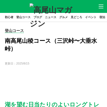
初心者
登山コース
ブログ
ニュース
グルメ
見どころ
イベント
宿泊
ニュース
アクセス
駐車場
登山コース
登山
コース
グルメ
南高尾山稜コース（三沢峠〜大垂水
見どころ
宿泊
峠）
イベント
ブログ
更新日：
2025/8/15
高尾山とは
はじめてガイド
高尾山基本データ
高尾山の歴史
湖を望む日当たりのよいロングトレ
特集