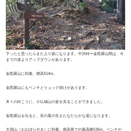
下ったと思ったらまた上り坂になります。中沢峠〜金毘羅山間は、今
までの道よりアップダウンがあります。
金毘羅山に到着。標高514m。
金毘羅山にもベンチとリュック掛けがあります。
木々の向こうに、小仏城山の姿を見ることができました。
金毘羅山を出ると、笹の葉の生えたなだらかな道になります。
大洞山（おおぼらやま）に到着。南高尾での最高峰536m。ベンチが