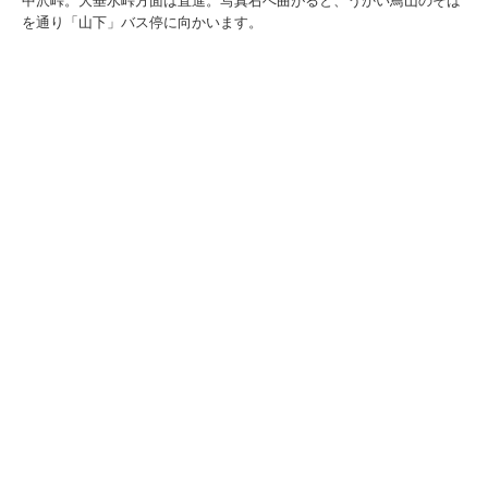
中沢峠。大垂水峠方面は直進。写真右へ曲がると、うかい鳥山のそば
を通り「山下」バス停に向かいます。