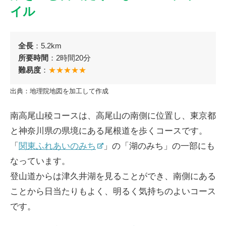
イル
インタビュー
高尾山の花
全長
：5.2km
所要時間
：2時間20分
難易度
：
★★★★★
出典：地理院地図を加工して作成
南高尾山稜コースは、高尾山の南側に位置し、東京都
ENGLISH
と神奈川県の県境にある尾根道を歩くコースです。
「
関東ふれあいのみち
」の「湖のみち」の一部にも
なっています。
登山道からは津久井湖を見ることができ、南側にある
ことから日当たりもよく、明るく気持ちのよいコース
です。