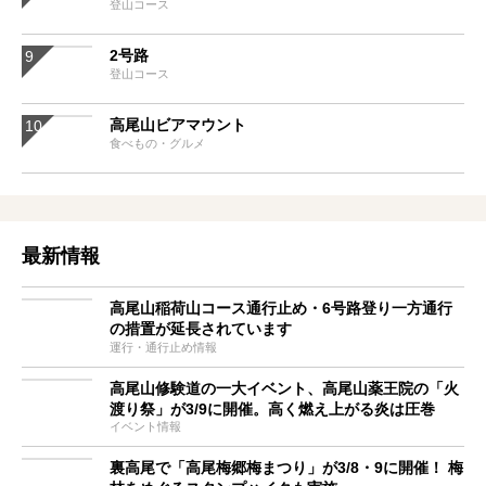
登山コース
2号路
登山コース
高尾山ビアマウント
食べもの・グルメ
最新情報
高尾山稲荷山コース通行止め・6号路登り一方通行
の措置が延長されています
運行・通行止め情報
高尾山修験道の一大イベント、高尾山薬王院の「火
渡り祭」が3/9に開催。高く燃え上がる炎は圧巻
イベント情報
裏高尾で「高尾梅郷梅まつり」が3/8・9に開催！ 梅