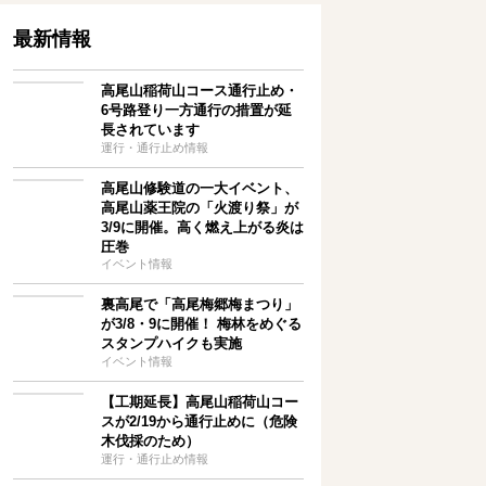
最新情報
高尾山稲荷山コース通行止め・
6号路登り一方通行の措置が延
長されています
運行・通行止め情報
高尾山修験道の一大イベント、
高尾山薬王院の「火渡り祭」が
3/9に開催。高く燃え上がる炎は
圧巻
イベント情報
裏高尾で「高尾梅郷梅まつり」
が3/8・9に開催！ 梅林をめぐる
スタンプハイクも実施
イベント情報
【工期延長】高尾山稲荷山コー
スが2/19から通行止めに（危険
木伐採のため）
運行・通行止め情報