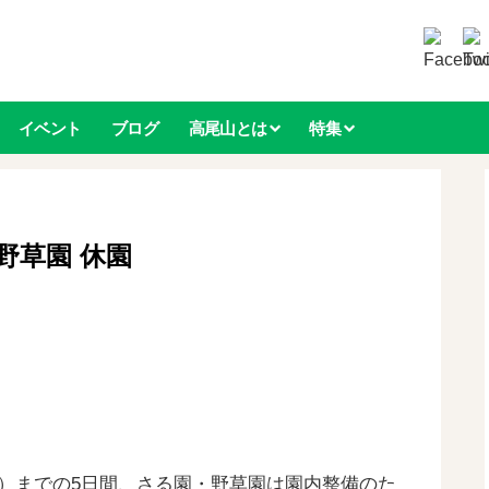
イベント
ブログ
高尾山とは
特集
・野草園 休園
（金）までの5日間、さる園・野草園は園内整備のた