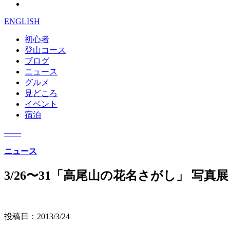
ENGLISH
初心者
登山コース
ブログ
ニュース
グルメ
見どころ
イベント
宿泊
─
─
─
ニュース
3/26〜31「高尾山の花名さがし」 写真展
投稿日：
2013/3/24