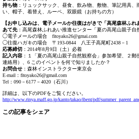
持ち物
：リュックサック、昼食、飲み物、敷物、筆記用具、
い、帽子、着替え、ルーペ、双眼鏡（お持ちの方）
【お申し込みは、電子メールか往復はがきで「高尾森林ふれ
あて先
：高尾森林ふれあい推進センター「夏の高尾山親子自
◯電子メールの場合 fitoyako26@gmai.com
◯往復ハガキの場合 〒193-0844 八王子高尾町2438－1
応募締切
：2014年8月9日（土）必着
記入内容
：１「夏の高尾山親子自然観察会」参加希望、２郵
連絡用）、6 このイベントを何で知りましたか？
お問合せ
：森林インストラクター東京会
E-mail：fitoyako26@gmail.com
Tel：090－6177－4020（石川）
詳細は、以下のPDFをご覧ください。
http://www.rinya.maff.go.jp/kanto/takao/ibent/pdf/summer_parent_a
この記事をシェア