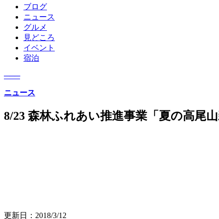
ブログ
ニュース
グルメ
見どころ
イベント
宿泊
─
─
─
ニュース
8/23 森林ふれあい推進事業「夏の高尾
更新日：
2018/3/12