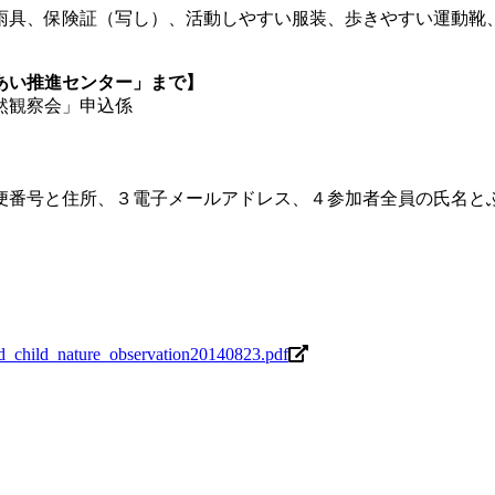
雨具、保険証（写し）、活動しやすい服装、歩きやすい運動靴
あい推進センター」まで】
然観察会」申込係
便番号と住所、３電子メールアドレス、４参加者全員の氏名とふ
nd_child_nature_observation20140823.pdf