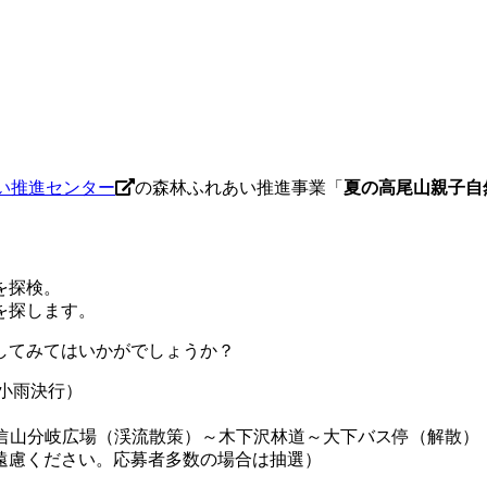
い推進センター
の森林ふれあい推進事業「
夏の高尾山親子自
を探検。
を探します。
してみてはいかがでしょうか？
（小雨決行）
信山分岐広場（渓流散策）～木下沢林道～大下バス停（解散）
遠慮ください。応募者多数の場合は抽選）