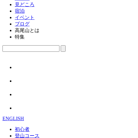
見どころ
宿泊
イベント
ブログ
高尾山とは
特集
ENGLISH
初心者
登山コース