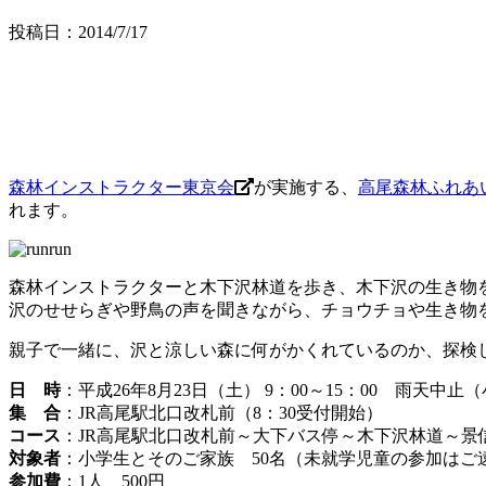
投稿日：2014/7/17
森林インストラクター東京会
が実施する、
高尾森林ふれあ
れます。
森林インストラクターと木下沢林道を歩き、木下沢の生き物
沢のせせらぎや野鳥の声を聞きながら、チョウチョや生き物
親子で一緒に、沢と涼しい森に何がかくれているのか、探検
日 時
：平成26年8月23日（土） 9：00～15：00 雨天中止
集 合
：JR高尾駅北口改札前（8：30受付開始）
コース
：JR高尾駅北口改札前～大下バス停～木下沢林道～景
対象者
：小学生とそのご家族 50名（未就学児童の参加はご
参加費
：1人 500円