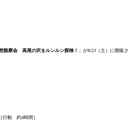
然観察会 高尾の沢をルンルン探検！
」が8/23（土）に開催さ
［行動 約4時間］