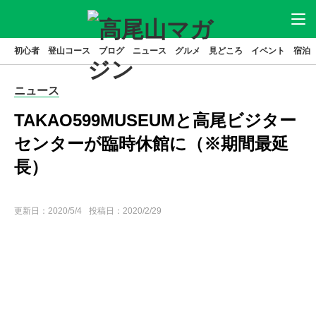
初心者
登山コース
ブログ
ニュース
グルメ
見どころ
イベント
宿泊
ニュース
アクセス
駐車場
ニュース
登山
コース
グルメ
TAKAO599MUSEUMと高尾ビジター
見どころ
宿泊
センターが臨時休館に（※期間最延
長）
イベント
ブログ
高尾山とは
更新日：
2020/5/4
投稿日：2020/2/29
特集