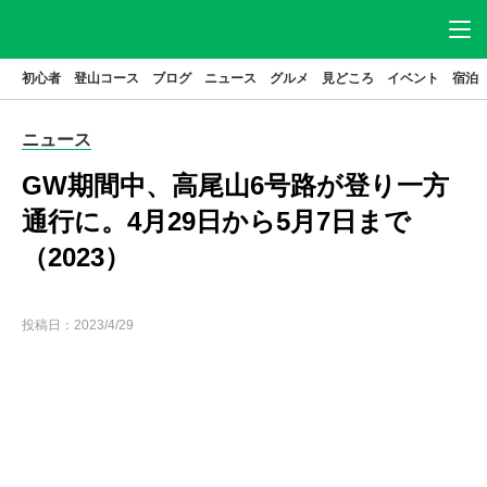
初心者
登山コース
ブログ
ニュース
グルメ
見どころ
イベント
宿泊
ニュース
アクセス
駐車場
ニュース
登山
コース
グルメ
GW期間中、高尾山6号路が登り一方
見どころ
宿泊
通行に。4月29日から5月7日まで
（2023）
イベント
ブログ
高尾山とは
投稿日：
2023/4/29
はじめてガイド
高尾山基本データ
高尾山の歴史
特集