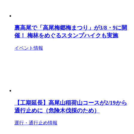
裏高尾で「高尾梅郷梅まつり」が3/8・9に開
催！ 梅林をめぐるスタンプハイクも実施
イベント情報
【工期延長】高尾山稲荷山コースが2/19から
通行止めに（危険木伐採のため）
運行・通行止め情報