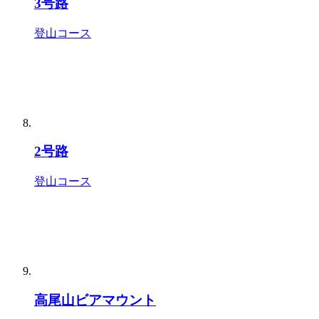
3号路
登山コース
2号路
登山コース
高尾山ビアマウント