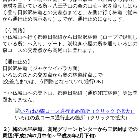
廃材を置いている所～八王子山の会の山荘～沢を渡りしばら
く登り日影沢林道との交差点までと、左側に行く林道（従来
から通行止め表示あり）までが、通行止めになります。
【う回路】
小仏城山へ行く都道日影線から日影沢林道（ロープで規制し
ている所）へ入り、ゲート、炭焼き小屋の所を通りいろはの
森コースの交差点から高尾山に登れます。
【通行止め】
日影沢林道（ジャケツイバラ方面）
いろはの森との交差点から奥の林道終点まで
(交差点までは、う回路となっていて通行OK)
＊小仏城山への登下山、都道日影線（通称NTT林道）等は問
題ありません。
いろはの森コース通行止め箇所（クリックで拡大）
２）梅の木平林道、高尾グリーンセンターから三沢峠までの
周辺(平成27年7月中旬～平成28年2月下旬)