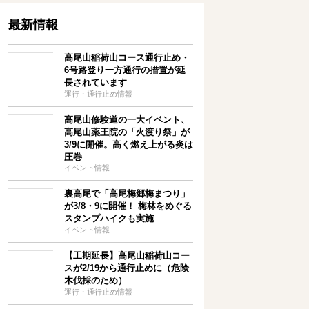
最新情報
高尾山稲荷山コース通行止め・
6号路登り一方通行の措置が延
長されています
運行・通行止め情報
高尾山修験道の一大イベント、
高尾山薬王院の「火渡り祭」が
3/9に開催。高く燃え上がる炎は
圧巻
イベント情報
裏高尾で「高尾梅郷梅まつり」
が3/8・9に開催！ 梅林をめぐる
スタンプハイクも実施
イベント情報
【工期延長】高尾山稲荷山コー
スが2/19から通行止めに（危険
木伐採のため）
運行・通行止め情報