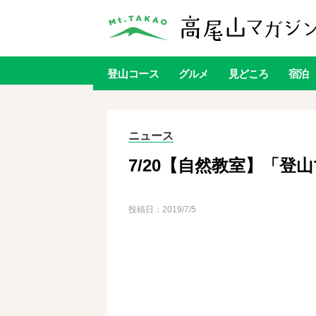
登山
コース
グルメ
見どころ
宿泊
ニュース
7/20【自然教室】「登
投稿日：
2019/7/5