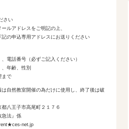
ださい
メールアドレスをご明記の上、
下記の申込専用アドレスにお送りください
」
）、電話番号（必ずご記入ください）
）、年齢、性別
望まで
報は自然教室開催の為だけに使用し、終了後は破
京都八王子市高尾町２１７６
救急法』係
t★ces-net.jp