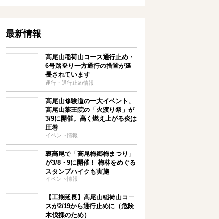
最新情報
高尾山稲荷山コース通行止め・
6号路登り一方通行の措置が延
長されています
運行・通行止め情報
高尾山修験道の一大イベント、
高尾山薬王院の「火渡り祭」が
3/9に開催。高く燃え上がる炎は
圧巻
イベント情報
裏高尾で「高尾梅郷梅まつり」
が3/8・9に開催！ 梅林をめぐる
スタンプハイクも実施
イベント情報
【工期延長】高尾山稲荷山コー
スが2/19から通行止めに（危険
木伐採のため）