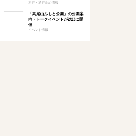
運行・通行止め情報
「高尾山ふもと公園」の公園案
内・トークイベントが2/23に開
催
イベント情報