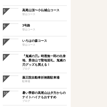
高尾山頂〜小仏城山コース
登山コース
3号路
登山コース
いろはの森コース
登山コース
『鬼滅の刃』時透無一郎の出身
地、景信山で聖地巡礼。鬼滅の
刃グッズも買える！
ブログ
薬王院自動車祈祷殿駐車場
駐車場
暑い季節の高尾山は夕方からの
ナイトハイクもおすすめ
ブログ