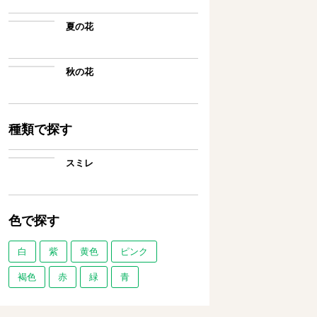
夏の花
秋の花
種類で探す
スミレ
色で探す
白
紫
黄色
ピンク
褐色
赤
緑
青