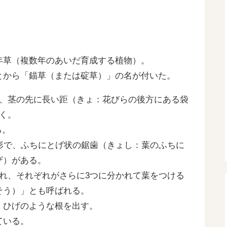
年草（複数年のあいだ育成する植物）。
とから「錨草（または碇草）」の名が付いた。
で、茎の先に長い距（きょ：花びらの後方にある袋
く。
る。
形で、ふちにとげ状の鋸歯（きょし：葉のふちに
ザ）がある。
れ、それぞれがさらに3つに分かれて葉をつける
そう）」とも呼ばれる。
、ひげのような根を出す。
ている。