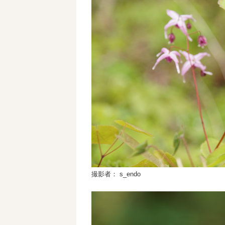
撮影者： s_endo