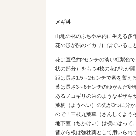
メギ科
山地の林のふちや林内に生える多
花の形が船のイカリに似ているこ
花は直径約2センチの淡い紅紫色
状の部分）をもつ4枚の花びらが開
距は長さ1.5～2センチで蜜を蓄え
葉は長さ3～8センチのゆがんだ卵
あるノコギリの歯のようなギザギ
葉柄（ようへい）の先が3つに分か
ので「三枝九葉草（さんしくよう
地下茎（ちかけい）は横にはって
昔から根は強壮薬として用いられ