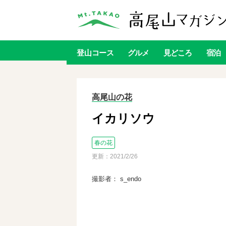
登山
コース
グルメ
見どころ
宿泊
高尾山の花
イカリソウ
春の花
更新：
2021/2/26
撮影者： s_endo