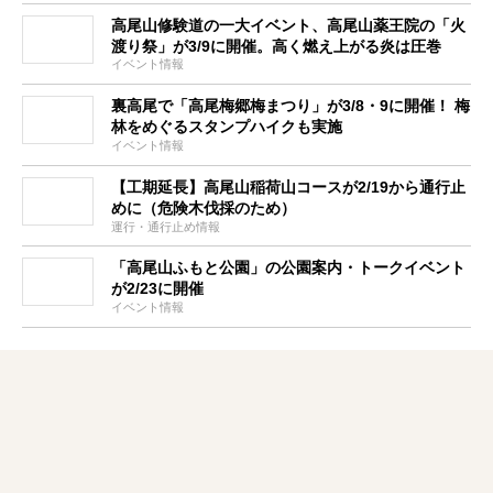
高尾山修験道の一大イベント、高尾山薬王院の「火
渡り祭」が3/9に開催。高く燃え上がる炎は圧巻
イベント情報
裏高尾で「高尾梅郷梅まつり」が3/8・9に開催！ 梅
林をめぐるスタンプハイクも実施
イベント情報
【工期延長】高尾山稲荷山コースが2/19から通行止
めに（危険木伐採のため）
運行・通行止め情報
「高尾山ふもと公園」の公園案内・トークイベント
が2/23に開催
イベント情報