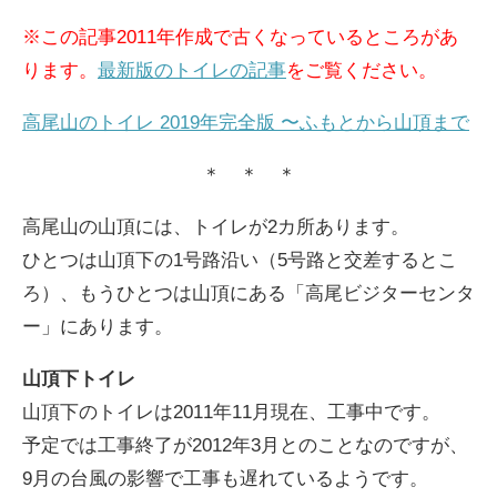
インタビュー
※この記事2011年作成で古くなっているところがあ
ります。
高尾山の花
最新版のトイレの記事
をご覧ください。
高尾山のトイレ 2019年完全版 〜ふもとから山頂まで
＊ ＊ ＊
高尾山の山頂には、トイレが2カ所あります。
ひとつは山頂下の1号路沿い（5号路と交差するとこ
ENGLISH
ろ）、もうひとつは山頂にある「高尾ビジターセンタ
ー」にあります。
山頂下トイレ
山頂下のトイレは2011年11月現在、工事中です。
予定では工事終了が2012年3月とのことなのですが、
9月の台風の影響で工事も遅れているようです。