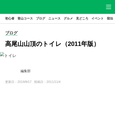
初心者
登山コース
ブログ
ニュース
グルメ
見どころ
イベント
宿泊
ニュース
アクセス
駐車場
ブログ
登山
コース
グルメ
高尾山山頂のトイレ（2011年版）
見どころ
宿泊
イベント
ブログ
編集部
高尾山とは
更新日：
はじめてガイド
2019/9/17
投稿日：2011/11/4
高尾山基本データ
高尾山の歴史
特集