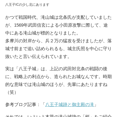
八王子ICの少し北にあります
かつて戦国時代、滝山城は北条氏が支配していました
が、1569年武田信玄による小田原攻撃に際して、途
中にある滝山城が標的となりました。
多摩川の対岸から、兵２万の猛攻を受けましたが、落
城寸前まで追い詰められるも、城主氏照を中心に守り
抜いたと言い伝えられています。
実は「八王子城」は、上記の武田対北条の戦闘の後
に、戦略上の利点から、造られたお城なんです。時期
的な意味では滝山城のほうが、先輩にあたりますね
（笑）
参考ブログ記事：「
八王子城跡と御主殿の滝
」
それでは、いよいよ本題の滝山城跡の「桜」をご紹介