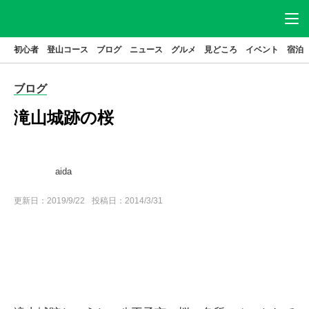
初心者
登山コース
ブログ
ニュース
グルメ
見どころ
イベント
宿泊
ニュース
アクセス
駐車場
ブログ
登山
コース
グルメ
滝山城跡の桜
見どころ
宿泊
イベント
ブログ
aida
高尾山とは
更新日：
2019/9/22
投稿日：2014/3/31
はじめてガイド
高尾山基本データ
高尾山の歴史
特集