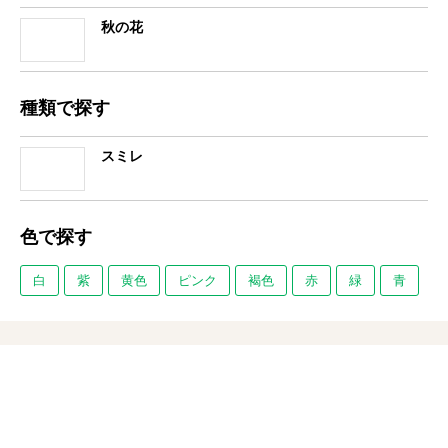
秋の花
種類で探す
スミレ
色で探す
白
紫
黄色
ピンク
褐色
赤
緑
青