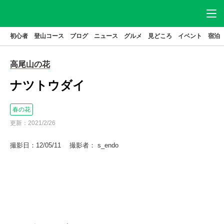
初心者
登山コース
ブログ
ニュース
グルメ
見どころ
イベント
宿泊
ニュース
アクセス
駐車場
高尾山の花
登山
コース
グルメ
ナツトウダイ
見どころ
宿泊
春の花
イベント
ブログ
更新：
2021/2/26
高尾山とは
撮影日：12/05/11 撮影者： s_endo
はじめてガイド
高尾山基本データ
高尾山の歴史
特集