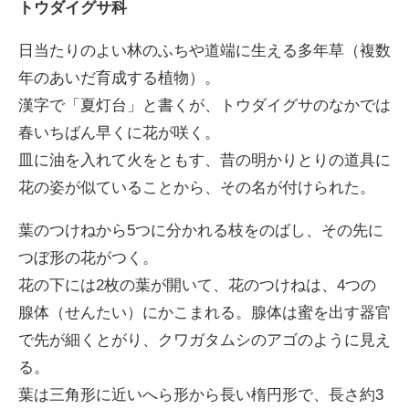
トウダイグサ科
インタビュー
日当たりのよい林のふちや道端に生える多年草（複数
高尾山の花
年のあいだ育成する植物）。
漢字で「夏灯台」と書くが、トウダイグサのなかでは
春いちばん早くに花が咲く。
皿に油を入れて火をともす、昔の明かりとりの道具に
花の姿が似ていることから、その名が付けられた。
葉のつけねから5つに分かれる枝をのばし、その先に
ENGLISH
つぼ形の花がつく。
花の下には2枚の葉が開いて、花のつけねは、4つの
腺体（せんたい）にかこまれる。腺体は蜜を出す器官
で先が細くとがり、クワガタムシのアゴのように見え
る。
葉は三角形に近いへら形から長い楕円形で、長さ約3