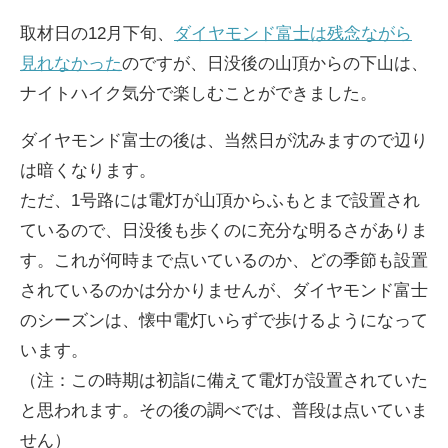
インタビュー
取材日の12月下旬、
ダイヤモンド富士は残念ながら
見れなかった
高尾山の花
のですが、日没後の山頂からの下山は、
ナイトハイク気分で楽しむことができました。
ダイヤモンド富士の後は、当然日が沈みますので辺り
は暗くなります。
ただ、1号路には電灯が山頂からふもとまで設置され
ているので、日没後も歩くのに充分な明るさがありま
ENGLISH
す。これが何時まで点いているのか、どの季節も設置
されているのかは分かりませんが、ダイヤモンド富士
のシーズンは、懐中電灯いらずで歩けるようになって
います。
（注：この時期は初詣に備えて電灯が設置されていた
と思われます。その後の調べでは、普段は点いていま
せん）