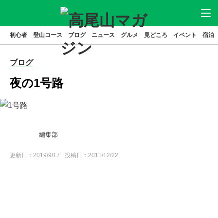
初心者
登山コース
ブログ
ニュース
グルメ
見どころ
イベント
宿泊
ニュース
アクセス
駐車場
ブログ
登山
コース
グルメ
夜の1号路
見どころ
宿泊
イベント
ブログ
編集部
高尾山とは
更新日：
はじめてガイド
2019/9/17
投稿日：2011/12/22
高尾山基本データ
高尾山の歴史
特集