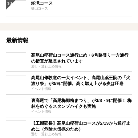
蛇滝コース
登山コース
最新情報
高尾山稲荷山コース通行止め・6号路登り一方通行
の措置が延長されています
運行・通行止め情報
高尾山修験道の一大イベント、高尾山薬王院の「火
渡り祭」が3/9に開催。高く燃え上がる炎は圧巻
イベント情報
裏高尾で「高尾梅郷梅まつり」が3/8・9に開催！ 梅
林をめぐるスタンプハイクも実施
イベント情報
【工期延長】高尾山稲荷山コースが2/19から通行止
めに（危険木伐採のため）
運行・通行止め情報