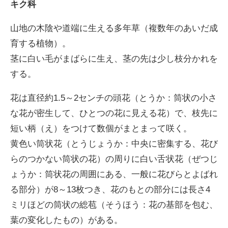
キク科
山地の木陰や道端に生える多年草（複数年のあいだ成
ENGLISH
育する植物）。
茎に白い毛がまばらに生え、茎の先は少し枝分かれを
する。
花は直径約1.5～2センチの頭花（とうか：筒状の小さ
な花が密生して、ひとつの花に見える花）で、枝先に
短い柄（え）をつけて数個がまとまって咲く。
黄色い筒状花（とうじょうか：中央に密集する、花び
らのつかない筒状の花）の周りに白い舌状花（ぜつじ
ょうか：筒状花の周囲にある、一般に花びらとよばれ
る部分）が8～13枚つき、花のもとの部分には長さ4
ミリほどの筒状の総苞（そうほう：花の基部を包む、
葉の変化したもの）がある。