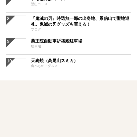
登山コース
『鬼滅の刃』時透無一郎の出身地、景信山で聖地巡
礼。鬼滅の刃グッズも買える！
ブログ
薬王院自動車祈祷殿駐車場
駐車場
天狗焼（高尾山スミカ）
食べもの・グルメ