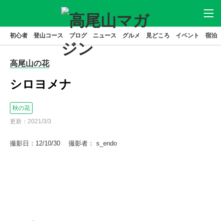
初心者
登山コース
ブログ
ニュース
グルメ
見どころ
イベント
宿泊
ニュース
アクセス
駐車場
高尾山の花
登山
コース
グルメ
シロヨメナ
見どころ
宿泊
秋の花
イベント
ブログ
更新：
2021/3/3
高尾山とは
撮影日：12/10/30 撮影者： s_endo
特集