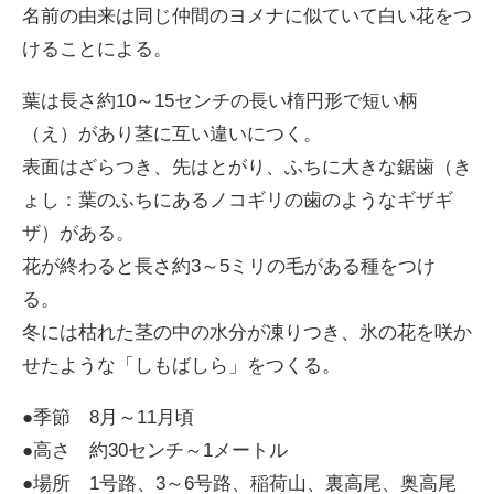
名前の由来は同じ仲間のヨメナに似ていて白い花をつ
けることによる。
葉は長さ約10～15センチの長い楕円形で短い柄
（え）があり茎に互い違いにつく。
表面はざらつき、先はとがり、ふちに大きな鋸歯（き
ょし：葉のふちにあるノコギリの歯のようなギザギ
ザ）がある。
花が終わると長さ約3～5ミリの毛がある種をつけ
る。
冬には枯れた茎の中の水分が凍りつき、氷の花を咲か
せたような「しもばしら」をつくる。
●季節 8月～11月頃
●高さ 約30センチ～1メートル
●場所 1号路、3～6号路、稲荷山、裏高尾、奥高尾