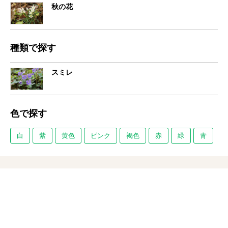
秋の花
種類で探す
スミレ
色で探す
白
紫
黄色
ピンク
褐色
赤
緑
青