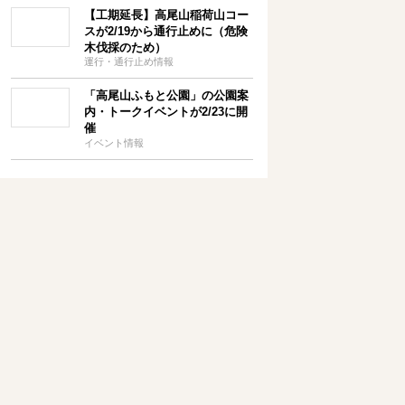
【工期延長】高尾山稲荷山コー
スが2/19から通行止めに（危険
木伐採のため）
運行・通行止め情報
「高尾山ふもと公園」の公園案
内・トークイベントが2/23に開
催
イベント情報