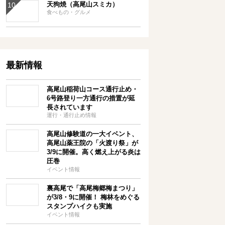
天狗焼（高尾山スミカ）
食べもの・グルメ
最新情報
高尾山稲荷山コース通行止め・
6号路登り一方通行の措置が延
長されています
運行・通行止め情報
高尾山修験道の一大イベント、
高尾山薬王院の「火渡り祭」が
3/9に開催。高く燃え上がる炎は
圧巻
イベント情報
裏高尾で「高尾梅郷梅まつり」
が3/8・9に開催！ 梅林をめぐる
スタンプハイクも実施
イベント情報