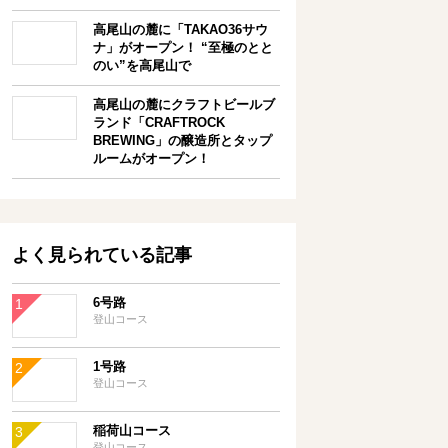
高尾山の麓に「TAKAO36サウ
ナ」がオープン！ “至極のとと
のい”を高尾山で
高尾山の麓にクラフトビールブ
ランド「CRAFTROCK
BREWING」の醸造所とタップ
ルームがオープン！
よく見られている記事
6号路
登山コース
1号路
登山コース
稲荷山コース
登山コース