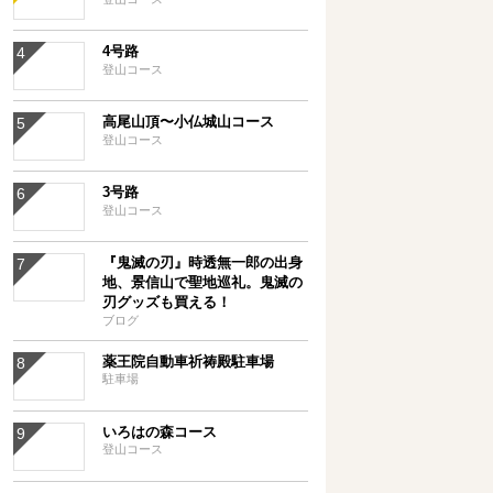
4号路
登山コース
高尾山頂〜小仏城山コース
登山コース
3号路
登山コース
『鬼滅の刃』時透無一郎の出身
地、景信山で聖地巡礼。鬼滅の
刃グッズも買える！
ブログ
薬王院自動車祈祷殿駐車場
駐車場
いろはの森コース
登山コース