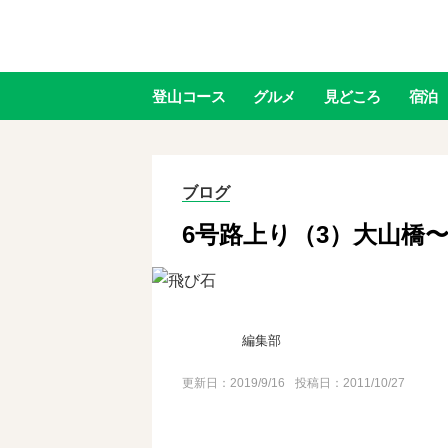
登山
コース
グルメ
見どころ
宿泊
ブログ
6号路上り（3）大山橋
編集部
更新日：
2019/9/16
投稿日：2011/10/27