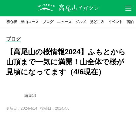
初心者
登山コース
ブログ
ニュース
グルメ
見どころ
イベント
宿泊
ニュース
アクセス
駐車場
ブログ
登山
コース
グルメ
【高尾山の桜情報2024】ふもとから
見どころ
宿泊
山頂まで一気に満開！山全体で桜が
見頃になってます（4/6現在）
イベント
ブログ
高尾山とは
編集部
はじめてガイド
高尾山基本データ
更新日：
2024/4/14
投稿日：2024/4/6
高尾山の歴史
特集