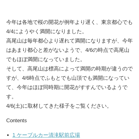
インタビュー
高尾山の花
今年は各地で桜の開花が例年より遅く、東京都心でも
4/4にようやく満開になりました。
高尾山は毎年都心より遅れて満開になりますが、今年
はあまり都心と差がないようで、4/6の時点で高尾山
でもほぼ満開になっていました。
そして、高尾山は標高によって満開の時期が違うので
すが、4/6時点でふもとでも山頂でも満開になってい
ENGLISH
て、今年はほぼ同時期に開花がすすんでいるようで
す。
4/6(土)に取材してきた様子をご覧ください。
Contents
1
ケーブルカー清滝駅前広場