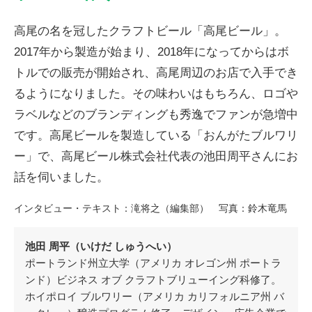
インタビュー
高尾の名を冠したクラフトビール「高尾ビール」。
高尾山の花
2017年から製造が始まり、2018年になってからはボ
トルでの販売が開始され、高尾周辺のお店で入手でき
るようになりました。その味わいはもちろん、ロゴや
ラベルなどのブランディングも秀逸でファンが急増中
です。高尾ビールを製造している「おんがたブルワリ
ー」で、高尾ビール株式会社代表の池田周平さんにお
話を伺いました。
ENGLISH
インタビュー・テキスト：滝将之（編集部） 写真：鈴木竜馬
池田 周平（いけだ しゅうへい）
ポートランド州立大学（アメリカ オレゴン州 ポートラ
ンド）ビジネス オブ クラフトブリューイング科修了。
ホイポロイ ブルワリー（アメリカ カリフォルニア州 バ