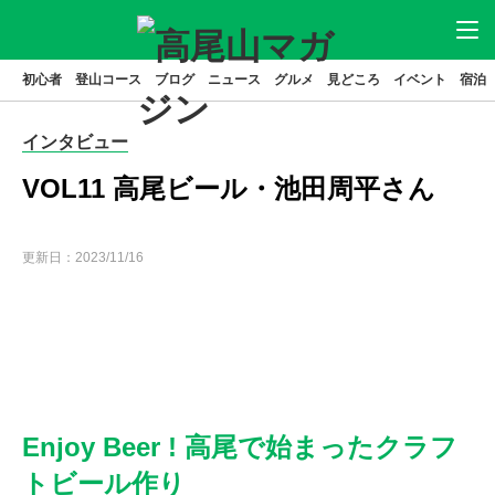
初心者
登山コース
ブログ
ニュース
グルメ
見どころ
イベント
宿泊
ニュース
アクセス
駐車場
インタビュー
登山
コース
グルメ
VOL11 高尾ビール・池田周平さん
見どころ
宿泊
更新日：
2023/11/16
イベント
ブログ
高尾山とは
はじめてガイド
高尾山基本データ
高尾山の歴史
Enjoy Beer ! 高尾で始まったクラフ
トビール作り
特集