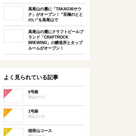
高尾山の麓に「TAKAO36サウ
ナ」がオープン！ “至極のとと
のい”を高尾山で
高尾山の麓にクラフトビールブ
ランド「CRAFTROCK
BREWING」の醸造所とタップ
ルームがオープン！
よく見られている記事
6号路
登山コース
1号路
登山コース
稲荷山コース
登山コース