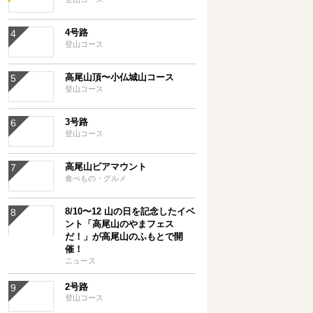
4号路
登山コース
高尾山頂〜小仏城山コース
登山コース
3号路
登山コース
高尾山ビアマウント
食べもの・グルメ
8/10〜12 山の日を記念したイベ
ント「高尾山のやまフェス
だ！」が高尾山のふもとで開
催！
ニュース
2号路
登山コース