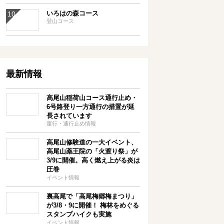
いろはの森コース
登山コース
最新情報
高尾山稲荷山コース通行止め・
6号路登り一方通行の措置が延
長されています
運行・通行止め情報
高尾山修験道の一大イベント、
高尾山薬王院の「火渡り祭」が
3/9に開催。高く燃え上がる炎は
圧巻
イベント情報
裏高尾で「高尾梅郷梅まつり」
が3/8・9に開催！ 梅林をめぐる
スタンプハイクも実施
イベント情報