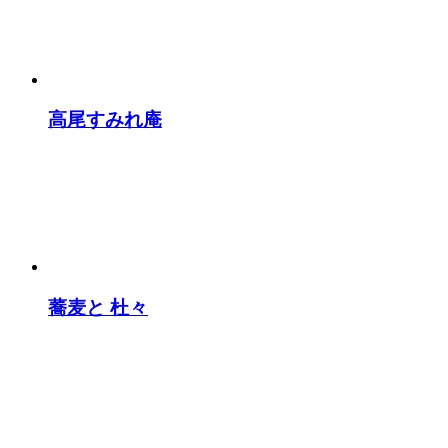
高尾すみれ庵
蕎麦と 杜々