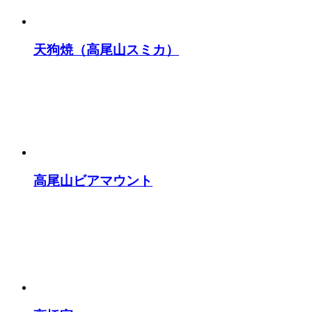
天狗焼（高尾山スミカ）
高尾山ビアマウント