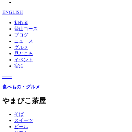
ENGLISH
初心者
登山コース
ブログ
ニュース
グルメ
見どころ
イベント
宿泊
─
─
─
食べもの・グルメ
やまびこ茶屋
そば
スイーツ
ビール