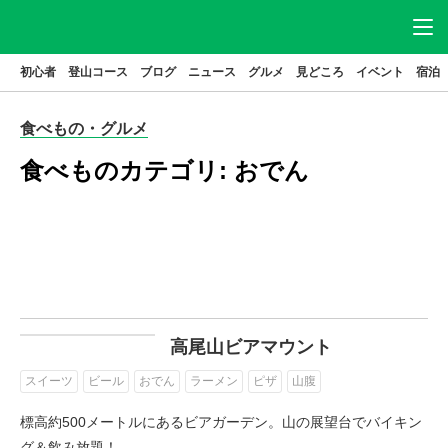
初心者
登山コース
ブログ
ニュース
グルメ
見どころ
イベント
宿泊
ニュース
アクセス
駐車場
食べもの・グルメ
登山
コース
グルメ
食べものカテゴリ:
おでん
見どころ
宿泊
イベント
ブログ
高尾山とは
特集
高尾山ビアマウント
スイーツ
ビール
おでん
ラーメン
ピザ
山腹
標高約500メートルにあるビアガーデン。山の展望台でバイキン
グ＆飲み放題！