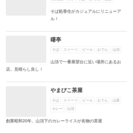
そば処香住がカジュアルにリニューア
ル！
曙亭
そば
スイーツ
ビール
おでん
山頂
山頂で一番展望台に近い場所にあるお
店。見晴らし良し！
やまびこ茶屋
そば
スイーツ
ビール
おでん
山菜
カレー
山頂
創業昭和20年。山頂下のカレーライスが名物の茶屋