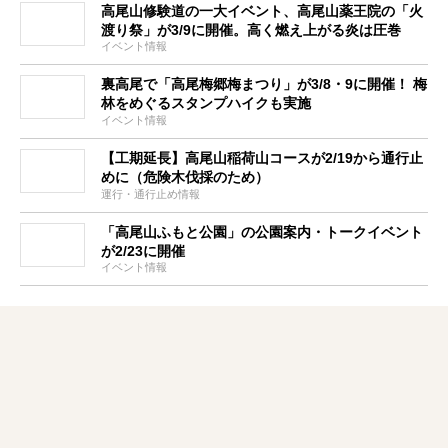
高尾山修験道の一大イベント、高尾山薬王院の「火
渡り祭」が3/9に開催。高く燃え上がる炎は圧巻
イベント情報
裏高尾で「高尾梅郷梅まつり」が3/8・9に開催！ 梅
林をめぐるスタンプハイクも実施
イベント情報
【工期延長】高尾山稲荷山コースが2/19から通行止
めに（危険木伐採のため）
運行・通行止め情報
「高尾山ふもと公園」の公園案内・トークイベント
が2/23に開催
イベント情報