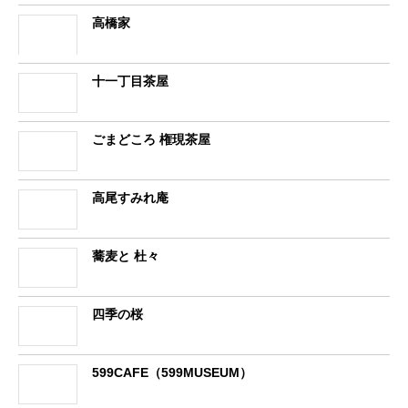
高橋家
十一丁目茶屋
ごまどころ 権現茶屋
高尾すみれ庵
蕎麦と 杜々
四季の桜
599CAFE（599MUSEUM）