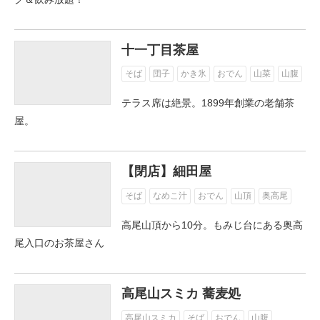
十一丁目茶屋
ENGLISH
そば
団子
かき氷
おでん
山菜
山腹
テラス席は絶景。1899年創業の老舗茶
屋。
【閉店】細田屋
そば
なめこ汁
おでん
山頂
奥高尾
高尾山頂から10分。もみじ台にある奥高
尾入口のお茶屋さん
高尾山スミカ 蕎麦処
高尾山スミカ
そば
おでん
山腹