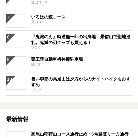
登山コース
いろはの森コース
登山コース
『鬼滅の刃』時透無一郎の出身地、景信山で聖地巡
礼。鬼滅の刃グッズも買える！
ブログ
薬王院自動車祈祷殿駐車場
駐車場
暑い季節の高尾山は夕方からのナイトハイクもおす
すめ
ブログ
最新情報
高尾山稲荷山コース通行止め・6号路登り一方通行