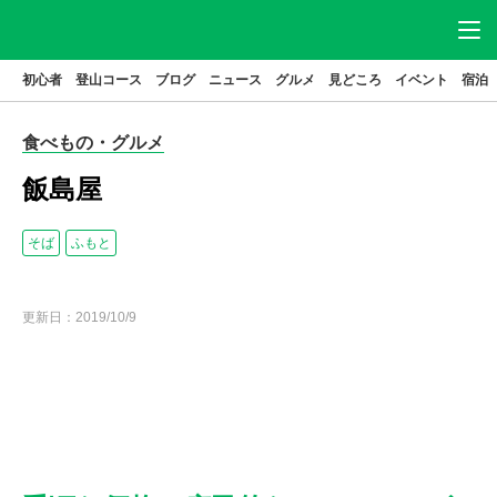
初心者
登山コース
ブログ
ニュース
グルメ
見どころ
イベント
宿泊
ニュース
アクセス
駐車場
食べもの・グルメ
登山
コース
グルメ
飯島屋
見どころ
宿泊
そば
ふもと
イベント
ブログ
更新日：
2019/10/9
高尾山とは
はじめてガイド
高尾山基本データ
高尾山の歴史
特集