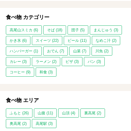
食べ物 カテゴリー
高尾山スミカ (6)
そば (18)
団子 (5)
まんじゅう (3)
かき氷 (6)
スイーツ (22)
ビール (11)
なめこ汁 (2)
ハンバーガー (1)
おでん (7)
山菜 (7)
川魚 (2)
カレー (3)
ラーメン (2)
ピザ (3)
パン (3)
コーヒー (9)
和食 (3)
食べ物 エリア
ふもと (26)
山腹 (11)
山頂 (4)
裏高尾 (2)
奥高尾 (2)
高尾駅 (3)