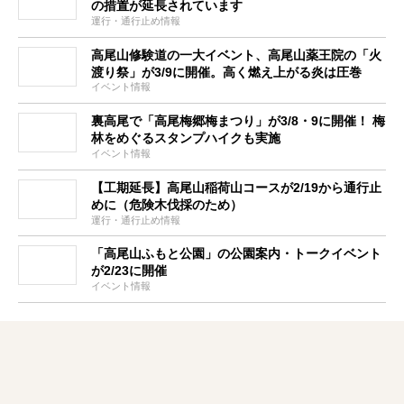
の措置が延長されています
運行・通行止め情報
高尾山修験道の一大イベント、高尾山薬王院の「火
渡り祭」が3/9に開催。高く燃え上がる炎は圧巻
イベント情報
裏高尾で「高尾梅郷梅まつり」が3/8・9に開催！ 梅
林をめぐるスタンプハイクも実施
イベント情報
【工期延長】高尾山稲荷山コースが2/19から通行止
めに（危険木伐採のため）
運行・通行止め情報
「高尾山ふもと公園」の公園案内・トークイベント
が2/23に開催
イベント情報