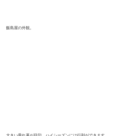
飯島屋の外観。
大きい垂れ幕が目印。ハイシーズンには行列ができます。