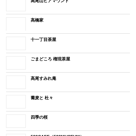
高尾山ビアマウント
高橋家
十一丁目茶屋
ごまどころ 権現茶屋
高尾すみれ庵
蕎麦と 杜々
四季の桜