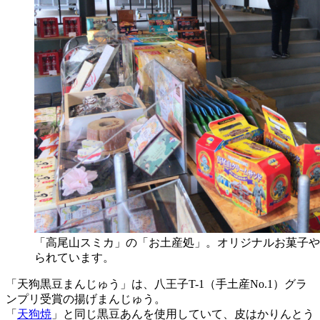
「高尾山スミカ」の「お土産処」。オリジナルお菓子や
られています。
「天狗黒豆まんじゅう」は、八王子T-1（手土産No.1）グラ
ンプリ受賞の揚げまんじゅう。
「
天狗焼
」と同じ黒豆あんを使用していて、皮はかりんとう