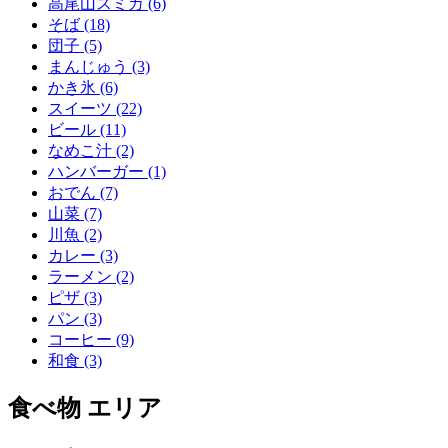
高尾山スミカ (6)
そば (18)
団子 (5)
まんじゅう (3)
かき氷 (6)
スイーツ (22)
ビール (11)
なめこ汁 (2)
ハンバーガー (1)
おでん (7)
山菜 (7)
川魚 (2)
カレー (3)
ラーメン (2)
ピザ (3)
パン (3)
コーヒー (9)
和食 (3)
食べ物 エリア