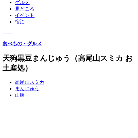
グルメ
見どころ
イベント
宿泊
─
─
─
食べもの・グルメ
天狗黒豆まんじゅう（高尾山スミカ お
土産処）
高尾山スミカ
まんじゅう
山腹