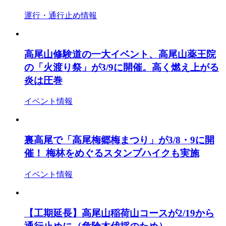
運行・通行止め情報
高尾山修験道の一大イベント、高尾山薬王院
の「火渡り祭」が3/9に開催。高く燃え上がる
炎は圧巻
イベント情報
裏高尾で「高尾梅郷梅まつり」が3/8・9に開
催！ 梅林をめぐるスタンプハイクも実施
イベント情報
【工期延長】高尾山稲荷山コースが2/19から