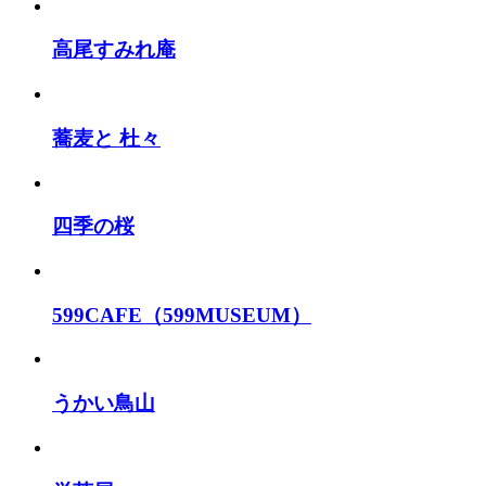
高尾すみれ庵
蕎麦と 杜々
四季の桜
599CAFE（599MUSEUM）
うかい鳥山