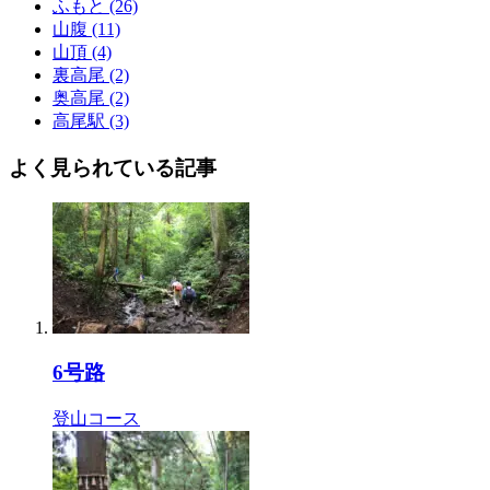
ふもと (26)
山腹 (11)
山頂 (4)
裏高尾 (2)
奥高尾 (2)
高尾駅 (3)
よく見られている記事
6号路
登山コース