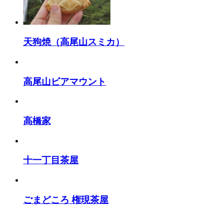
天狗焼（高尾山スミカ）
高尾山ビアマウント
高橋家
十一丁目茶屋
ごまどころ 権現茶屋