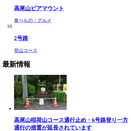
高尾山ビアマウント
食べもの・グルメ
2号路
登山コース
最新情報
高尾山稲荷山コース通行止め・6号路登り一方
通行の措置が延長されています